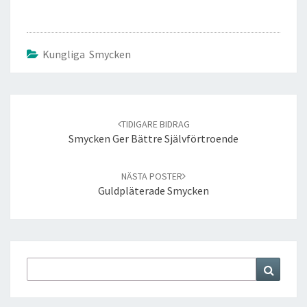
Kungliga Smycken
Post
navigation
Smycken Ger Bättre Självförtroende
Guldpläterade Smycken
Search
Search
for: