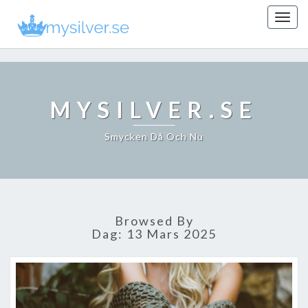
Togg
navig
MYSILVER.SE
Smycken Då Och Nu
Browsed By
Dag:
13 Mars 2025