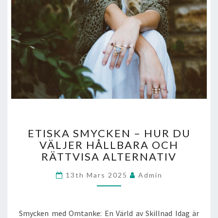
ETISKA
ETISKA SMYCKEN – HUR DU
SMYCKEN
VÄLJER HÅLLBARA OCH
–
RÄTTVISA ALTERNATIV
HUR
DU
13th Mars 2025
Admin
VÄLJER
HÅLLBARA
OCH
RÄTTVISA
Smycken med Omtanke: En Värld av Skillnad Idag är